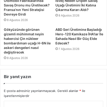
Otomobil Fabrikalarında
İsveç Neden Gripen Savaş
Savaş Dronu mu Üretilecek?
Uçağı Üretimini İki Katına
Fransa’nın Yeni Stratejisi
Çıkarma Kararı Aldı?
Devreye Girdi
8 Ağustos 2026
8 Ağustos 2026
Gökyüzünde görünen
ABD Seri Üretimine Başladığı
gizemli mühimmat neyin
Hero-120 Kamikaze İHA’lar İle
habercisi Çin nükleer
Sahada Nasıl Bir Güç Elde
bombardıman uçağı H-6N ile
Edecek?
askeri dengeleri nasıl
7 Ağustos 2026
değiştirecek
8 Ağustos 2026
Bir yanıt yazın
E-posta adresiniz yayınlanmayacak.
Gerekli alanlar
*
ile
işaretlenmişlerdir