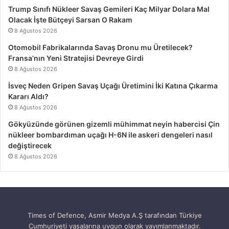
Trump Sınıfı Nükleer Savaş Gemileri Kaç Milyar Dolara Mal
Olacak İşte Bütçeyi Sarsan O Rakam
8 Ağustos 2026
Otomobil Fabrikalarında Savaş Dronu mu Üretilecek?
Fransa’nın Yeni Stratejisi Devreye Girdi
8 Ağustos 2026
İsveç Neden Gripen Savaş Uçağı Üretimini İki Katına Çıkarma
Kararı Aldı?
8 Ağustos 2026
Gökyüzünde görünen gizemli mühimmat neyin habercisi Çin
nükleer bombardıman uçağı H-6N ile askeri dengeleri nasıl
değiştirecek
8 Ağustos 2026
Times of Defence, Asmir Medya A.Ş tarafından Türkiye
Cumhuriyeti yasalarına uygun olarak yayımlanmaktadır.