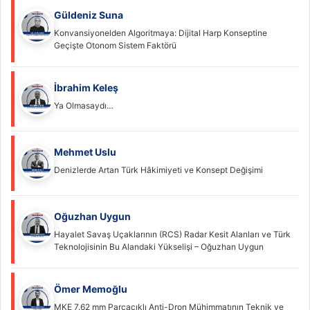
Güldeniz Suna
Konvansiyonelden Algoritmaya: Dijital Harp Konseptine
Geçişte Otonom Sistem Faktörü
İbrahim Keleş
Ya Olmasaydı…
Mehmet Uslu
Denizlerde Artan Türk Hâkimiyeti ve Konsept Değişimi
Oğuzhan Uygun
Hayalet Savaş Uçaklarının (RCS) Radar Kesit Alanları ve Türk
Teknolojisinin Bu Alandaki Yükselişi – Oğuzhan Uygun
Ömer Memoğlu
MKE 7.62 mm Parçacıklı Anti-Dron Mühimmatının Teknik ve