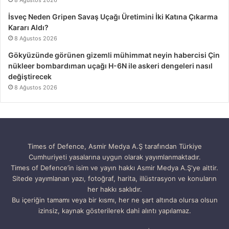
8 Ağustos 2026
İsveç Neden Gripen Savaş Uçağı Üretimini İki Katına Çıkarma
Kararı Aldı?
8 Ağustos 2026
Gökyüzünde görünen gizemli mühimmat neyin habercisi Çin
nükleer bombardıman uçağı H-6N ile askeri dengeleri nasıl
değiştirecek
8 Ağustos 2026
Times of Defence, Asmir Medya A.Ş tarafından Türkiye
Cumhuriyeti yasalarına uygun olarak yayımlanmaktadır.
Times of Defence’in isim ve yayın hakkı Asmir Medya A.Ş'ye aittir.
Sitede yayımlanan yazı, fotoğraf, harita, illüstrasyon ve konuların
her hakkı saklıdır.
Bu içeriğin tamamı veya bir kısmı, her ne şart altında olursa olsun
izinsiz, kaynak gösterilerek dahi alıntı yapılamaz.