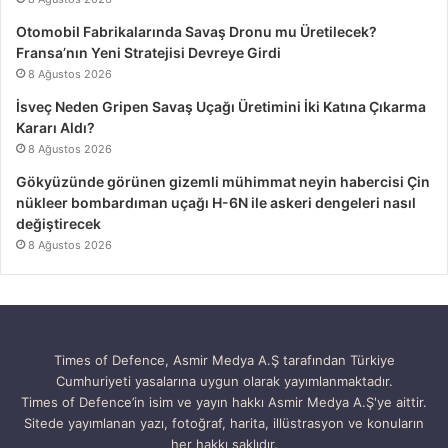
Otomobil Fabrikalarında Savaş Dronu mu Üretilecek?
Fransa’nın Yeni Stratejisi Devreye Girdi
8 Ağustos 2026
İsveç Neden Gripen Savaş Uçağı Üretimini İki Katına Çıkarma
Kararı Aldı?
8 Ağustos 2026
Gökyüzünde görünen gizemli mühimmat neyin habercisi Çin
nükleer bombardıman uçağı H-6N ile askeri dengeleri nasıl
değiştirecek
8 Ağustos 2026
Times of Defence, Asmir Medya A.Ş tarafından Türkiye
Cumhuriyeti yasalarına uygun olarak yayımlanmaktadır.
Times of Defence’in isim ve yayın hakkı Asmir Medya A.Ş'ye aittir.
Sitede yayımlanan yazı, fotoğraf, harita, illüstrasyon ve konuların
her hakkı saklıdır.