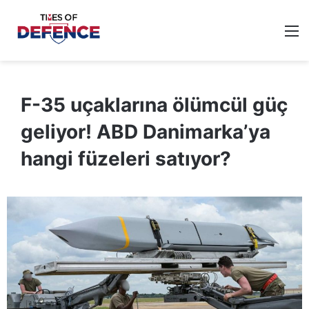
M
F-35 uçaklarına ölümcül güç
geliyor! ABD Danimarka’ya
hangi füzeleri satıyor?