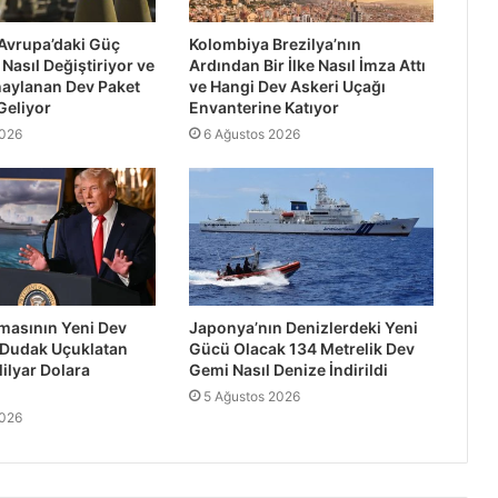
Avrupa’daki Güç
Kolombiya Brezilya’nın
Nasıl Değiştiriyor ve
Ardından Bir İlke Nasıl İmza Attı
naylanan Dev Paket
ve Hangi Dev Askeri Uçağı
Geliyor
Envanterine Katıyor
2026
6 Ağustos 2026
asının Yeni Dev
Japonya’nın Denizlerdeki Yeni
 Dudak Uçuklatan
Gücü Olacak 134 Metrelik Dev
ilyar Dolara
Gemi Nasıl Denize İndirildi
5 Ağustos 2026
2026