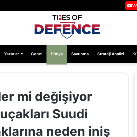
W
Yazarlar
Genel
Dünya
Savunma
Strateji Analizi
K
er mi değişiyor
uçakları Suudi
klarına neden iniş