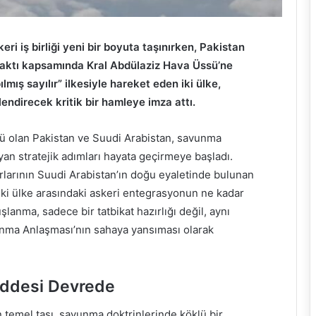
ri iş birliği yeni bir boyuta taşınırken, Pakistan
paktı kapsamında Kral Abdülaziz Hava Üssü’ne
pılmış sayılır” ilkesiyle hareket eden iki ülke,
lendirecek kritik bir hamleye imza attı.
ü olan Pakistan ve Suudi Arabistan, savunma
ıyan stratejik adımları hayata geçirmeye başladı.
rlarının Suudi Arabistan’ın doğu eyaletinde bulunan
 iki ülke arasındaki askeri entegrasyonun ne kadar
şlanma, sadece bir tatbikat hazırlığı değil, aynı
vunma Anlaşması’nın sahaya yansıması olarak
Maddesi Devrede
n temel taşı, savunma doktrinlerinde köklü bir