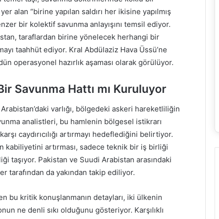
er alan “birine yapılan saldırı her ikisine yapılmış
zer bir kolektif savunma anlayışını temsil ediyor.
tan, taraflardan birine yönelecek herhangi bir
rmayı taahhüt ediyor. Kral Abdülaziz Hava Üssü’ne
dün operasyonel hazırlık aşaması olarak görülüyor.
 Bir Savunma Hattı mı Kuruluyor
rabistan’daki varlığı, bölgedeki askeri hareketliliğin
nma analistleri, bu hamlenin bölgesel istikrarı
rşı caydırıcılığı artırmayı hedeflediğini belirtiyor.
kabiliyetini artırması, sadece teknik bir iş birliği
liği taşıyor. Pakistan ve Suudi Arabistan arasındaki
er tarafından da yakından takip ediliyor.
n bu kritik konuşlanmanın detayları, iki ülkenin
un ne denli sıkı olduğunu gösteriyor. Karşılıklı