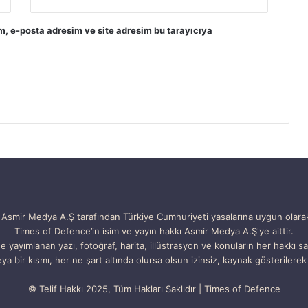
m, e-posta adresim ve site adresim bu tarayıcıya
Asmir Medya A.Ş tarafından Türkiye Cumhuriyeti yasalarına uygun olara
Times of Defence’in isim ve yayın hakkı Asmir Medya A.Ş'ye aittir.
e yayımlanan yazı, fotoğraf, harita, illüstrasyon ve konuların her hakkı sak
ya bir kısmı, her ne şart altında olursa olsun izinsiz, kaynak gösterilerek 
© Telif Hakkı 2025, Tüm Hakları Saklıdır | Times of Defence