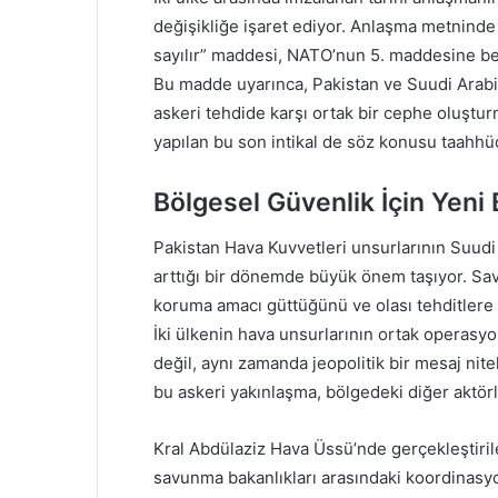
değişikliğe işaret ediyor. Anlaşma metninde y
sayılır” maddesi, NATO’nun 5. maddesine ben
Bu madde uyarınca, Pakistan ve Suudi Arabis
askeri tehdide karşı ortak bir cephe oluştu
yapılan bu son intikal de söz konusu taahhü
Bölgesel Güvenlik İçin Yeni
Pakistan Hava Kuvvetleri unsurlarının Suudi A
arttığı bir dönemde büyük önem taşıyor. Savu
koruma amacı güttüğünü ve olası tehditlere ka
İki ülkenin hava unsurlarının ortak operasyon 
değil, aynı zamanda jeopolitik bir mesaj nite
bu askeri yakınlaşma, bölgedeki diğer aktörl
Kral Abdülaziz Hava Üssü’nde gerçekleştirile
savunma bakanlıkları arasındaki koordinasyon