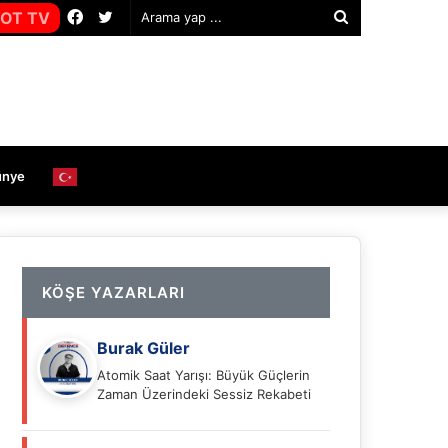
Facebook
Twitter
OT TV
Arama
yap
...
ünye
KÖŞE YAZARLARI
Burak Güler
Atomik Saat Yarışı: Büyük Güçlerin
Zaman Üzerindeki Sessiz Rekabeti