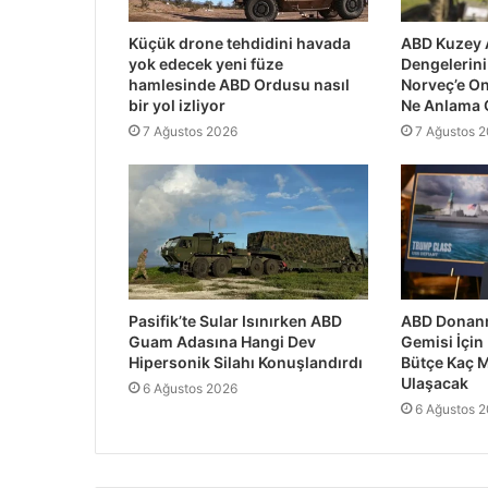
Küçük drone tehdidini havada
ABD Kuzey 
yok edecek yeni füze
Dengelerini 
hamlesinde ABD Ordusu nasıl
Norveç’e O
bir yol izliyor
Ne Anlama 
7 Ağustos 2026
7 Ağustos 
Pasifik’te Sular Isınırken ABD
ABD Donanm
Guam Adasına Hangi Dev
Gemisi İçin
Hipersonik Silahı Konuşlandırdı
Bütçe Kaç M
Ulaşacak
6 Ağustos 2026
6 Ağustos 