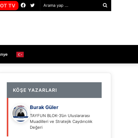
Facebook
Twitter
OT TV
Arama
yap
...
ünye
KÖŞE YAZARLARI
Burak Güler
TAYFUN BLOK-3’ün Uluslararası
Muadilleri ve Stratejik Caydırıcılık
Değeri