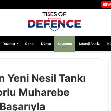
W
Yazarlar
Genel
Dünya
Savunma
Strateji Analizi
K
ın Yeni Nesil Tankı
orlu Muharebe
 Başarıyla