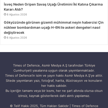
İsveç Neden Gripen Savaş Uçağı Üretimini İki Katına Çıkarma
Kararı Aldı?
8 Ağustos 2026
Gökyüzünde görünen gizemli mühimmat neyin habercisi Çin
nükleer bombardıman uçağı H-6N ile askeri dengeleri nasıl
değiştirecek
8 Ağustos 2026
Times of Defence, Asmir Medya A.Ş tarafından Türkiye
Cumhuriyeti yasalarına uygun olarak yayımlanmaktadır.
Times of Defence’in isim ve yayın hakkı Asmir Medya A.Ş'ye aittir.
Sitede yayımlanan yazı, fotoğraf, harita, illüstrasyon ve konuların
her hakkı saklıdır.
Bu içeriğin tamamı veya bir kısmı, her ne şart altında olursa olsun
izinsiz, kaynak gösterilerek dahi alıntı yapılamaz.
© Telif Hakkı 2025, Tüm Hakları Saklıdır | Times of Defence