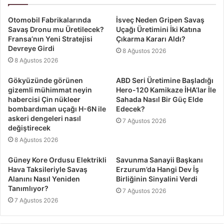
Otomobil Fabrikalarında
İsveç Neden Gripen Savaş
Savaş Dronu mu Üretilecek?
Uçağı Üretimini İki Katına
Fransa’nın Yeni Stratejisi
Çıkarma Kararı Aldı?
Devreye Girdi
8 Ağustos 2026
8 Ağustos 2026
Gökyüzünde görünen
ABD Seri Üretimine Başladığı
gizemli mühimmat neyin
Hero-120 Kamikaze İHA’lar İle
habercisi Çin nükleer
Sahada Nasıl Bir Güç Elde
bombardıman uçağı H-6N ile
Edecek?
askeri dengeleri nasıl
7 Ağustos 2026
değiştirecek
8 Ağustos 2026
Güney Kore Ordusu Elektrikli
Savunma Sanayii Başkanı
Hava Taksileriyle Savaş
Erzurum’da Hangi Dev İş
Alanını Nasıl Yeniden
Birliğinin Sinyalini Verdi
Tanımlıyor?
7 Ağustos 2026
7 Ağustos 2026