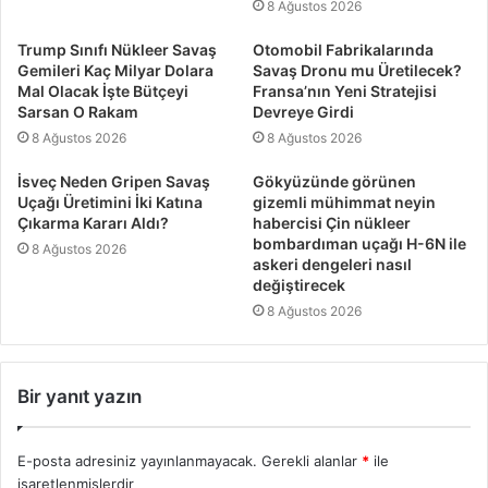
8 Ağustos 2026
Trump Sınıfı Nükleer Savaş
Otomobil Fabrikalarında
Gemileri Kaç Milyar Dolara
Savaş Dronu mu Üretilecek?
Mal Olacak İşte Bütçeyi
Fransa’nın Yeni Stratejisi
Sarsan O Rakam
Devreye Girdi
8 Ağustos 2026
8 Ağustos 2026
İsveç Neden Gripen Savaş
Gökyüzünde görünen
Uçağı Üretimini İki Katına
gizemli mühimmat neyin
Çıkarma Kararı Aldı?
habercisi Çin nükleer
bombardıman uçağı H-6N ile
8 Ağustos 2026
askeri dengeleri nasıl
değiştirecek
8 Ağustos 2026
Bir yanıt yazın
E-posta adresiniz yayınlanmayacak.
Gerekli alanlar
*
ile
işaretlenmişlerdir