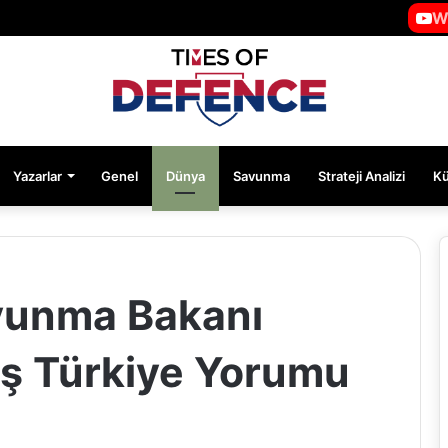
W
Yazarlar
Genel
Dünya
Savunma
Strateji Analizi
K
vunma Bakanı
aş Türkiye Yorumu