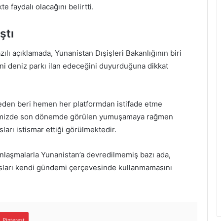
 faydalı olacağını belirtti.
ştı
zılı açıklamada, Yunanistan Dışişleri Bakanlığının biri
eni deniz parkı ilan edeceğini duyurduğuna dikkat
teden beri hemen her platformdan istifade etme
ilerimizde son dönemde görülen yumuşamaya rağmen
sları istismar ettiği görülmektedir.
anlaşmalarla Yunanistan’a devredilmemiş bazı ada,
susları kendi gündemi çerçevesinde kullanmamasını
Pinterest