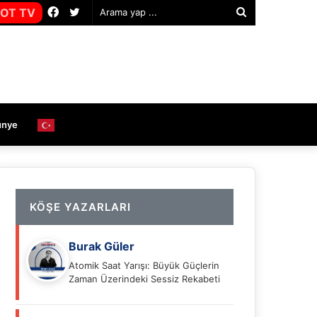
Facebook
Twitter
OT TV
Arama
yap
...
ünye
KÖŞE YAZARLARI
Burak Güler
Atomik Saat Yarışı: Büyük Güçlerin
Zaman Üzerindeki Sessiz Rekabeti