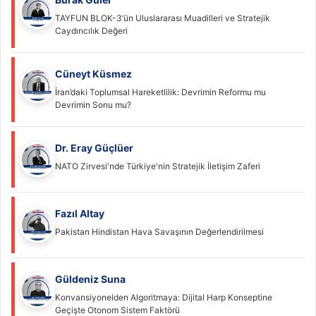
TAYFUN BLOK-3’ün Uluslararası Muadilleri ve Stratejik
Caydırıcılık Değeri
Cüneyt Küsmez
İran’daki Toplumsal Hareketlilik: Devrimin Reformu mu
Devrimin Sonu mu?
Dr. Eray Güçlüer
NATO Zirvesi'nde Türkiye'nin Stratejik İletişim Zaferi
Fazıl Altay
Pakistan Hindistan Hava Savaşının Değerlendirilmesi
Güldeniz Suna
Konvansiyonelden Algoritmaya: Dijital Harp Konseptine
Geçişte Otonom Sistem Faktörü