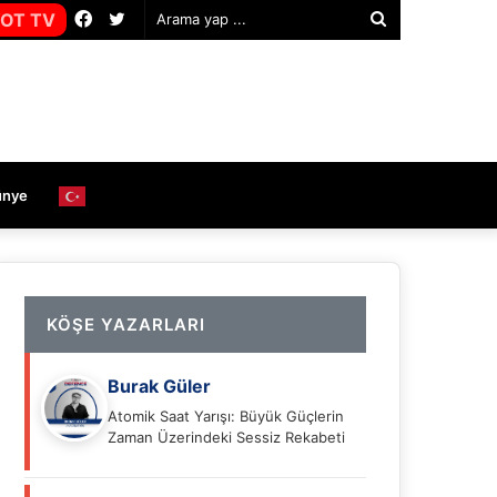
Facebook
Twitter
OT TV
Arama
yap
...
ünye
KÖŞE YAZARLARI
Burak Güler
Atomik Saat Yarışı: Büyük Güçlerin
Zaman Üzerindeki Sessiz Rekabeti