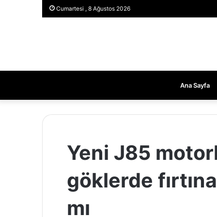
Cumartesi , 8 Ağustos 2026
Ana Sayfa
Yeni J85 motorl
göklerde fırtın
mı