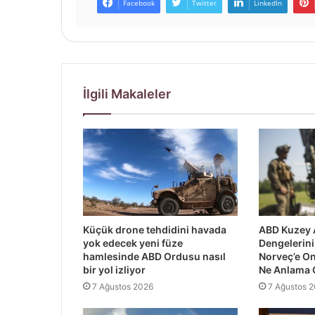
Facebook
Twitter
LinkedIn
İlgili Makaleler
Küçük drone tehdidini havada
ABD Kuzey 
yok edecek yeni füze
Dengelerini 
hamlesinde ABD Ordusu nasıl
Norveç’e O
bir yol izliyor
Ne Anlama 
7 Ağustos 2026
7 Ağustos 