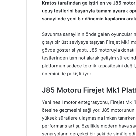
Kratos tarafından geliştirilen ve J85 motoru
uçuş testlerini başarıyla tamamlayarak op
sanayiinde yeni bir dönemin kapılarını aral
Savunma sanayiinin önde gelen oyuncularınd
çıtayı bir üst seviyeye taşıyan Firejet Mk1
gövde gösterisi yaptı. J85 motoruyla donatıl
testlerinden tam not alarak gelişim sürecinde
platformun sadece teknik kapasitesini değil
önemini de pekiştiriyor.
J85 Motoru Firejet Mk1 Pla
Yeni nesil motor entegrasyonu, Firejet Mk1’
ötesine geçmesini sağlıyor. J85 motorunun 
yüksek süratlere ulaşmasına imkan tanırken 
performans artışı, özellikle modern hava sa
senaryoların gerçekçi bir şekilde simüle edi