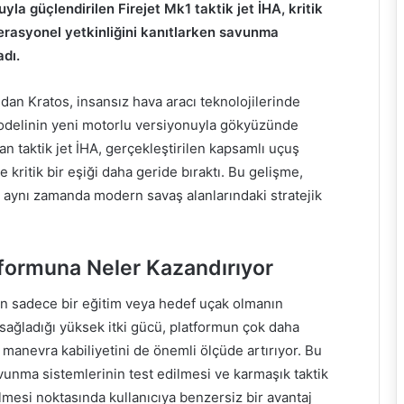
yla güçlendirilen Firejet Mk1 taktik jet İHA, kritik
erasyonel yetkinliğini kanıtlarken savunma
adı.
an Kratos, insansız hava aracı teknolojilerinde
 modelinin yeni motorlu versiyonuyla gökyüzünde
an taktik jet İHA, gerçekleştirilen kapsamlı uçuş
 kritik bir eşiği daha geride bıraktı. Bu gelişme,
, aynı zamanda modern savaş alanlarındaki stratejik
tformuna Neler Kazandırıyor
in sadece bir eğitim veya hedef uçak olmanın
sağladığı yüksek itki gücü, platformun çok daha
manevra kabiliyetini de önemli ölçüde artırıyor. Bu
vunma sistemlerinin test edilmesi ve karmaşık taktik
lmesi noktasında kullanıcıya benzersiz bir avantaj