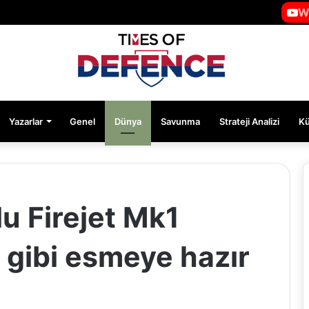
W
Yazarlar
Genel
Dünya
Savunma
Strateji Analizi
K
u Firejet Mk1
a gibi esmeye hazır