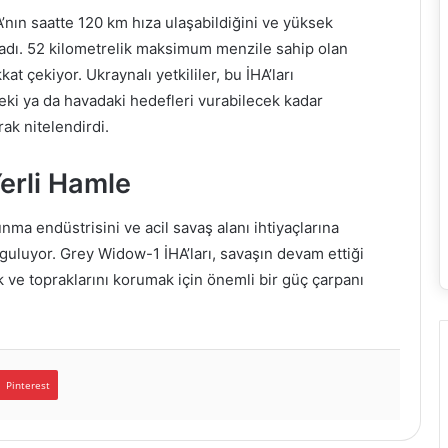
nın saatte 120 km hıza ulaşabildiğini ve yüksek
adı. 52 kilometrelik maksimum menzile sahip olan
 çekiyor. Ukraynalı yetkililer, bu İHA’ları
ki ya da havadaki hedefleri vurabilecek kadar
rak nitelendirdi.
erli Hamle
ma endüstrisini ve acil savaş alanı ihtiyaçlarına
guluyor. Grey Widow-1 İHA’ları, savaşın devam ettiği
ve topraklarını korumak için önemli bir güç çarpanı
Pinterest