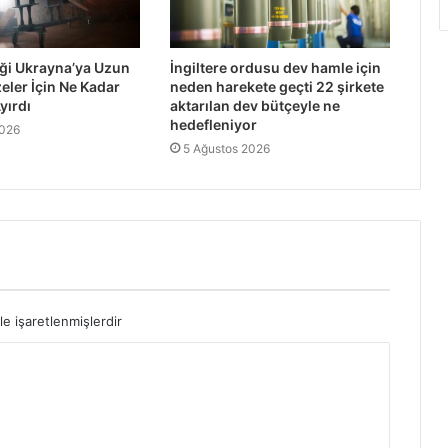
iği Ukrayna’ya Uzun
İngiltere ordusu dev hamle için
eler İçin Ne Kadar
neden harekete geçti 22 şirkete
yırdı
aktarılan dev bütçeyle ne
hedefleniyor
2026
5 Ağustos 2026
le işaretlenmişlerdir