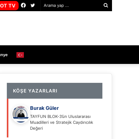
Facebook
Twitter
OT TV
Arama
yap
...
ünye
KÖŞE YAZARLARI
Burak Güler
TAYFUN BLOK-3’ün Uluslararası
Muadilleri ve Stratejik Caydırıcılık
Değeri