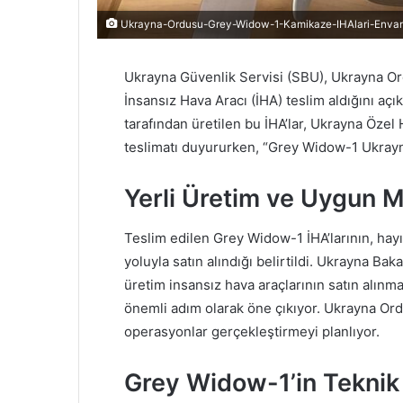
Ukrayna-Ordusu-Grey-Widow-1-Kamikaze-IHAlari-Envant
Ukrayna Güvenlik Servisi (SBU), Ukrayna O
İnsansız Hava Aracı (İHA) teslim aldığını aç
tarafından üretilen bu İHA’lar, Ukrayna Özel 
teslimatı duyururken, “Grey Widow-1 Ukrayna 
Yerli Üretim ve Uygun M
Teslim edilen Grey Widow-1 İHA’larının, hayı
yoluyla satın alındığı belirtildi. Ukrayna B
üretim insansız hava araçlarının satın alınm
önemli adım olarak öne çıkıyor. Ukrayna Ordu
operasyonlar gerçekleştirmeyi planlıyor.
Grey Widow-1’in Teknik 