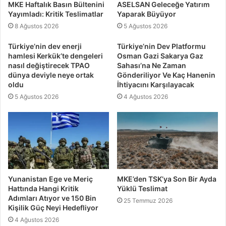
MKE Haftalık Basın Bültenini
ASELSAN Geleceğe Yatırım
Yayımladı: Kritik Teslimatlar
Yaparak Büyüyor
8 Ağustos 2026
5 Ağustos 2026
Türkiye’nin dev enerji
Türkiye’nin Dev Platformu
hamlesi Kerkük’te dengeleri
Osman Gazi Sakarya Gaz
nasıl değiştirecek TPAO
Sahası’na Ne Zaman
dünya deviyle neye ortak
Gönderiliyor Ve Kaç Hanenin
oldu
İhtiyacını Karşılayacak
5 Ağustos 2026
4 Ağustos 2026
Yunanistan Ege ve Meriç
MKE’den TSK’ya Son Bir Ayda
Hattında Hangi Kritik
Yüklü Teslimat
Adımları Atıyor ve 150 Bin
25 Temmuz 2026
Kişilik Güç Neyi Hedefliyor
4 Ağustos 2026