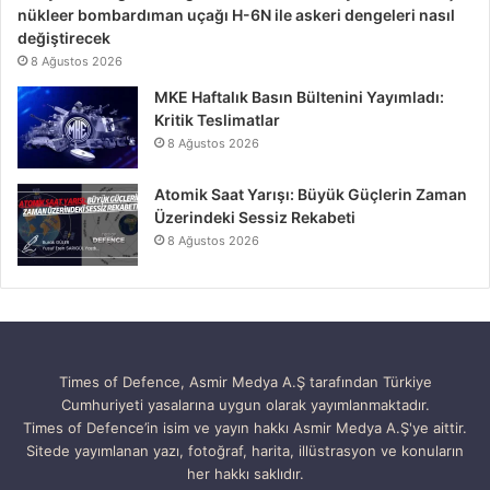
nükleer bombardıman uçağı H-6N ile askeri dengeleri nasıl
değiştirecek
8 Ağustos 2026
MKE Haftalık Basın Bültenini Yayımladı:
Kritik Teslimatlar
8 Ağustos 2026
Atomik Saat Yarışı: Büyük Güçlerin Zaman
Üzerindeki Sessiz Rekabeti
8 Ağustos 2026
Times of Defence, Asmir Medya A.Ş tarafından Türkiye
Cumhuriyeti yasalarına uygun olarak yayımlanmaktadır.
Times of Defence’in isim ve yayın hakkı Asmir Medya A.Ş'ye aittir.
Sitede yayımlanan yazı, fotoğraf, harita, illüstrasyon ve konuların
her hakkı saklıdır.