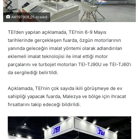
AW197908_01-scaled
TEI’den yapılan açıklamada, TEI’nin 6-9 Mayıs
tarihlerinde gerçekleşen fuarda, özgün motorlarının
yanında geleceğin imalat yöntemi olarak adlandırılan
eklemeli imalat teknolojisi ile imal ettiği motor
parçalarını ve turbojet motorları TEI-TJ90U ve TEI-TJ60’ı
da sergilediği belirtildi.
Açıklamada, TEI’nin çok sayıda ikili görüşmeye de ev
sahipliği yapacak fuarda, Malezya ve bölge için ihracat
fırsatlarını takip edeceği bildirildi.