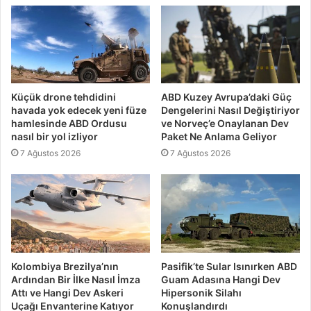
Küçük drone tehdidini
ABD Kuzey Avrupa’daki Güç
havada yok edecek yeni füze
Dengelerini Nasıl Değiştiriyor
hamlesinde ABD Ordusu
ve Norveç’e Onaylanan Dev
nasıl bir yol izliyor
Paket Ne Anlama Geliyor
7 Ağustos 2026
7 Ağustos 2026
Kolombiya Brezilya’nın
Pasifik’te Sular Isınırken ABD
Ardından Bir İlke Nasıl İmza
Guam Adasına Hangi Dev
Attı ve Hangi Dev Askeri
Hipersonik Silahı
Uçağı Envanterine Katıyor
Konuşlandırdı