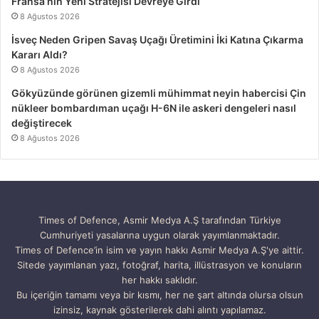
Fransa’nın Yeni Stratejisi Devreye Girdi
8 Ağustos 2026
İsveç Neden Gripen Savaş Uçağı Üretimini İki Katına Çıkarma
Kararı Aldı?
8 Ağustos 2026
Gökyüzünde görünen gizemli mühimmat neyin habercisi Çin
nükleer bombardıman uçağı H-6N ile askeri dengeleri nasıl
değiştirecek
8 Ağustos 2026
Times of Defence, Asmir Medya A.Ş tarafından Türkiye
Cumhuriyeti yasalarına uygun olarak yayımlanmaktadır.
Times of Defence’in isim ve yayın hakkı Asmir Medya A.Ş'ye aittir.
Sitede yayımlanan yazı, fotoğraf, harita, illüstrasyon ve konuların
her hakkı saklıdır.
Bu içeriğin tamamı veya bir kısmı, her ne şart altında olursa olsun
izinsiz, kaynak gösterilerek dahi alıntı yapılamaz.