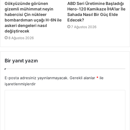
Gökyüzünde görünen
ABD Seri Üretimine Başladığı
gizemli mühimmat neyin
Hero-120 Kamikaze İHA’lar İle
habercisi Çin nükleer
Sahada Nasıl Bir Güç Elde
bombardıman uçağı H-6N ile
Edecek?
askeri dengeleri nasıl
7 Ağustos 2026
değiştirecek
8 Ağustos 2026
Bir yanıt yazın
E-posta adresiniz yayınlanmayacak.
Gerekli alanlar
*
ile
işaretlenmişlerdir