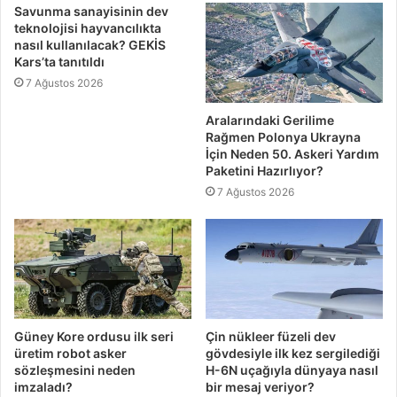
Savunma sanayisinin dev
teknolojisi hayvancılıkta
nasıl kullanılacak? GEKİS
Kars’ta tanıtıldı
7 Ağustos 2026
Aralarındaki Gerilime
Rağmen Polonya Ukrayna
İçin Neden 50. Askeri Yardım
Paketini Hazırlıyor?
7 Ağustos 2026
Güney Kore ordusu ilk seri
Çin nükleer füzeli dev
üretim robot asker
gövdesiyle ilk kez sergilediği
sözleşmesini neden
H-6N uçağıyla dünyaya nasıl
imzaladı?
bir mesaj veriyor?