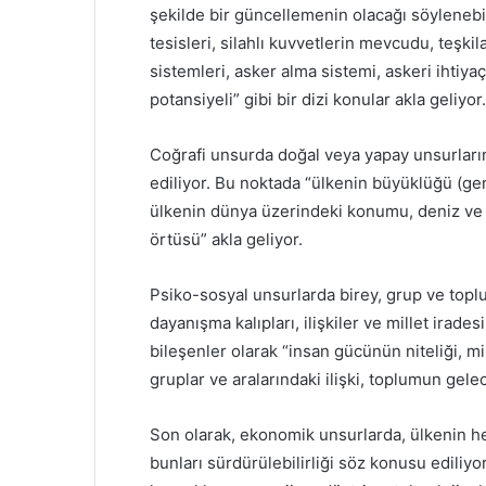
şekilde bir güncellemenin olacağı söylenebili
tesisleri, silahlı kuvvetlerin mevcudu, teşki
sistemleri, asker alma sistemi, askeri ihtiya
potansiyeli” gibi bir dizi konular akla geliyor.
Coğrafi unsurda doğal veya yapay unsurların
ediliyor. Bu noktada “ülkenin büyüklüğü (geniş
ülkenin dünya üzerindeki konumu, deniz ve diğe
örtüsü” akla geliyor.
Psiko-sosyal unsurlarda birey, grup ve toplu
dayanışma kalıpları, ilişkiler ve millet irade
bileşenler olarak “insan gücünün niteliği, mil
gruplar ve aralarındaki ilişki, toplumun gelec
Son olarak, ekonomik unsurlarda, ülkenin her
bunları sürdürülebilirliği söz konusu ediliyo