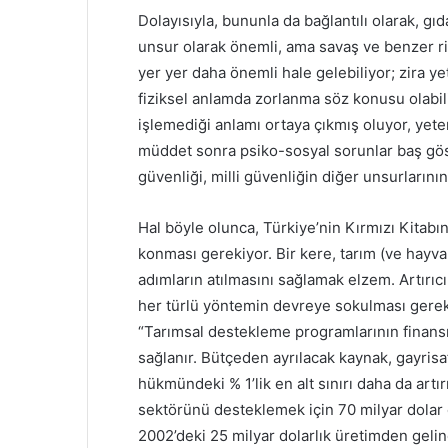
Dolayısıyla, bununla da bağlantılı olarak, g
unsur olarak önemli, ama savaş ve benzer ri
yer yer daha önemli hale gelebiliyor; zira y
fiziksel anlamda zorlanma söz konusu olabil
işlemediği anlamı ortaya çıkmış oluyor, yet
müddet sonra psiko-sosyal sorunlar baş göst
güvenliği, milli güvenliğin diğer unsurlarını
Hal böyle olunca, Türkiye’nin Kırmızı Kitabında
konması gerekiyor. Bir kere, tarım (ve hayvan
adımların atılmasını sağlamak elzem. Artırıc
her türlü yöntemin devreye sokulması gere
“Tarımsal destekleme programlarının finans
sağlanır. Bütçeden ayrılacak kaynak, gayrisaf
hükmündeki % 1’lik en alt sınırı daha da ar
sektörünü desteklemek için 70 milyar dolar ci
2002’deki 25 milyar dolarlık üretimden geline