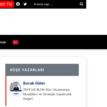
Facebook
Twitter
OT TV
Arama
yap
...
ünye
KÖŞE YAZARLARI
Burak Güler
TAYFUN BLOK-3’ün Uluslararası
Muadilleri ve Stratejik Caydırıcılık
Değeri