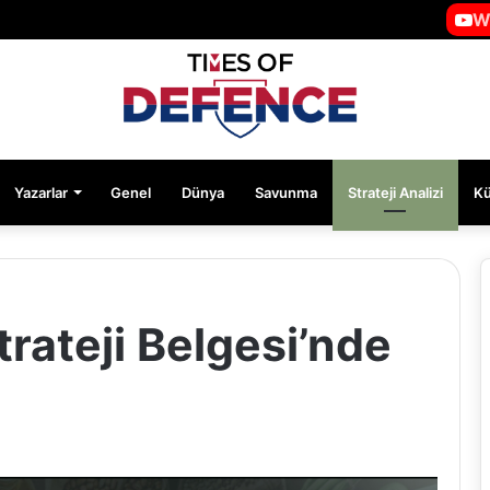
W
Yazarlar
Genel
Dünya
Savunma
Strateji Analizi
K
trateji Belgesi’nde