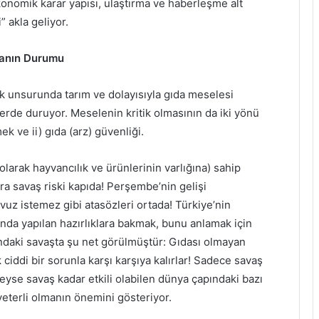
ekonomik karar yapısı, ulaştırma ve haberleşme alt
” akla geliyor.
danın Durumu
k unsurunda tarım ve dolayısıyla gıda meselesi
r yerde duruyor. Meselenin kritik olmasının da iki yönü
k ve ii) gıda (arz) güvenliği.
olarak hayvancılık ve ürünlerinin varlığına) sahip
ira savaş riski kapıda! Perşembe’nin gelişi
uz istemez gibi atasözleri ortada! Türkiye’nin
nda yapılan hazırlıklara bakmak, bunu anlamak için
ndaki savaşta şu net görülmüştür: Gıdası olmayan
 ciddi bir sorunla karşı karşıya kalırlar! Sadece savaş
eyse savaş kadar etkili olabilen dünya çapındaki bazı
eterli olmanın önemini gösteriyor.