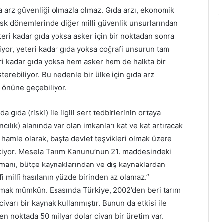
ıda arz güvenliği olmazla olmaz. Gıda arzı, ekonomik
sk dönemlerinde diğer milli güvenlik unsurlarından
eteri kadar gıda yoksa asker için bir noktadan sonra
iyor, yeteri kadar gıda yoksa coğrafi unsurun tam
eri kadar gıda yoksa hem asker hem de halkta bir
erebiliyor. Bu nedenle bir ülke için gıda arz
n önüne geçebiliyor.
 gıda (riski) ile ilgili sert tedbirlerinin ortaya
cılık) alanında var olan imkanları kat ve kat artıracak
ı hamle olarak, başta devlet teşvikleri olmak üzere
kiyor. Mesela Tarım Kanunu’nun 21. maddesindeki
manı, bütçe kaynaklarından ve dış kaynaklardan
i millî hasılanın yüzde birinden az olamaz.”
tırmak mümkün. Esasında Türkiye, 2002’den beri tarım
varı bir kaynak kullanmıştır. Bunun da etkisi ile
n noktada 50 milyar dolar civarı bir üretim var.