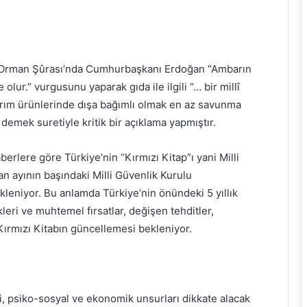
e Orman Şûrası’nda Cumhurbaşkanı Erdoğan “Ambarın
lur.” vurgusunu yaparak gıda ile ilgili “… bir millî
arım ürünlerinde dışa bağımlı olmak en az savunma
 demek suretiyle kritik bir açıklama yapmıştır.
rlere göre Türkiye’nin “Kırmızı Kitap”ı yani Milli
n ayının başındaki Milli Güvenlik Kurulu
eniyor. Bu anlamda Türkiye’nin önündeki 5 yıllık
leri ve muhtemel fırsatlar, değişen tehditler,
Kırmızı Kitabın güncellemesi bekleniyor.
i, psiko-sosyal ve ekonomik unsurları dikkate alacak