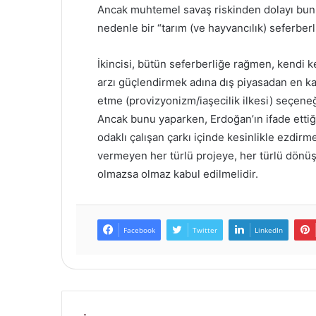
Ancak muhtemel savaş riskinden dolayı bunu
nedenle bir “tarım (ve hayvancılık) seferberli
İkincisi, bütün seferberliğe rağmen, kendi k
arzı güçlendirmek adına dış piyasadan en kal
etme (provizyonizm/iaşecilik ilkesi) seçeneğ
Ancak bunu yaparken, Erdoğan’ın ifade ettiği
odaklı çalışan çarkı içinde kesinlikle ezdir
vermeyen her türlü projeye, her türlü dönü
olmazsa olmaz kabul edilmelidir.
Facebook
Twitter
LinkedIn