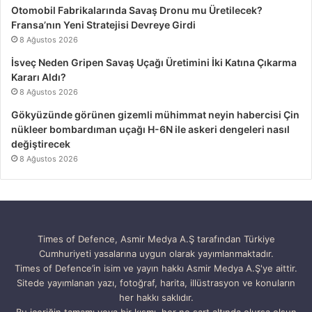
Otomobil Fabrikalarında Savaş Dronu mu Üretilecek?
Fransa’nın Yeni Stratejisi Devreye Girdi
8 Ağustos 2026
İsveç Neden Gripen Savaş Uçağı Üretimini İki Katına Çıkarma
Kararı Aldı?
8 Ağustos 2026
Gökyüzünde görünen gizemli mühimmat neyin habercisi Çin
nükleer bombardıman uçağı H-6N ile askeri dengeleri nasıl
değiştirecek
8 Ağustos 2026
Times of Defence, Asmir Medya A.Ş tarafından Türkiye
Cumhuriyeti yasalarına uygun olarak yayımlanmaktadır.
Times of Defence’in isim ve yayın hakkı Asmir Medya A.Ş'ye aittir.
Sitede yayımlanan yazı, fotoğraf, harita, illüstrasyon ve konuların
her hakkı saklıdır.