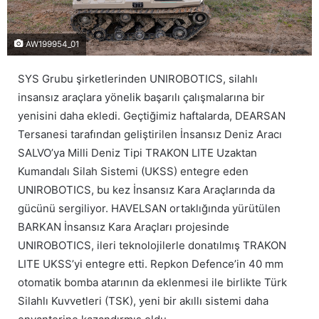
AW199954_01
SYS Grubu şirketlerinden UNIROBOTICS, silahlı
insansız araçlara yönelik başarılı çalışmalarına bir
yenisini daha ekledi. Geçtiğimiz haftalarda, DEARSAN
Tersanesi tarafından geliştirilen İnsansız Deniz Aracı
SALVO’ya Milli Deniz Tipi TRAKON LITE Uzaktan
Kumandalı Silah Sistemi (UKSS) entegre eden
UNIROBOTICS, bu kez İnsansız Kara Araçlarında da
gücünü sergiliyor. HAVELSAN ortaklığında yürütülen
BARKAN İnsansız Kara Araçları projesinde
UNIROBOTICS, ileri teknolojilerle donatılmış TRAKON
LITE UKSS’yi entegre etti. Repkon Defence’in 40 mm
otomatik bomba atarının da eklenmesi ile birlikte Türk
Silahlı Kuvvetleri (TSK), yeni bir akıllı sistemi daha