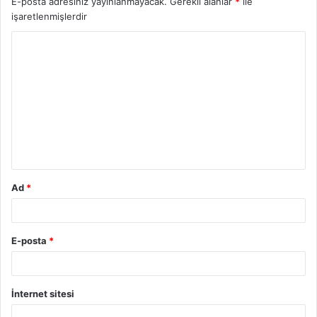
E-posta adresiniz yayınlanmayacak.
Gerekli alanlar
*
ile
işaretlenmişlerdir
Ad
*
E-posta
*
İnternet sitesi