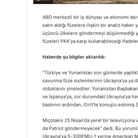
ABD merkezli bir iş dünyası ve ekonomi derg
satın aldığı füzelere ilişkin bir analiz haber
üçüncü ülkelere göndermeyi düşünmediği y
füzeleri PKK’ya karşı kullanabileceği ifadeler
Haberde şu bilgiler aktarıldı:
“Türkiye ve Yunanistan son günlerde yaptıkla
savunma füze sistemlerinin Ukrayna’ya ya da
olduklarını yinelediler. Yunanistan Başbaka
ve İspanya’ya, zor durumdaki Ukrayna’ya h
baskının ardından, Girit’te konuşlu eskimiş 
Miçotakis 25 Nisan’da yerel bir televizyona
da Patriot göndermeyecek” dedi. Bu yoruml
Ukrayna’ya S-300PMU-1 yerine Amerikan MIM