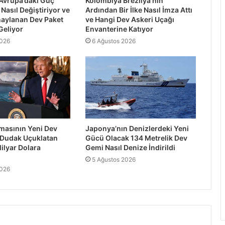
Avrupa’daki Güç
Kolombiya Brezilya’nın
Nasıl Değiştiriyor ve
Ardından Bir İlke Nasıl İmza Attı
naylanan Dev Paket
ve Hangi Dev Askeri Uçağı
Geliyor
Envanterine Katıyor
2026
6 Ağustos 2026
asının Yeni Dev
Japonya’nın Denizlerdeki Yeni
 Dudak Uçuklatan
Gücü Olacak 134 Metrelik Dev
ilyar Dolara
Gemi Nasıl Denize İndirildi
5 Ağustos 2026
2026