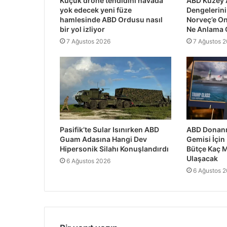
Küçük drone tehdidini havada
ABD Kuzey 
yok edecek yeni füze
Dengelerini 
hamlesinde ABD Ordusu nasıl
Norveç’e O
bir yol izliyor
Ne Anlama 
7 Ağustos 2026
7 Ağustos 
Pasifik’te Sular Isınırken ABD
ABD Donanm
Guam Adasına Hangi Dev
Gemisi İçin
Hipersonik Silahı Konuşlandırdı
Bütçe Kaç M
Ulaşacak
6 Ağustos 2026
6 Ağustos 