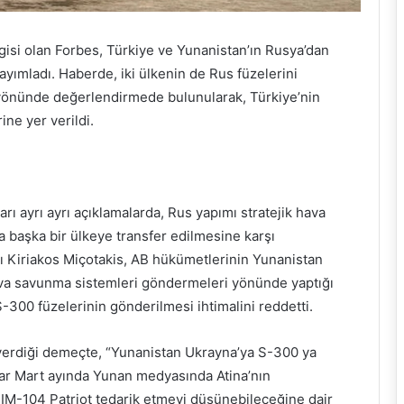
isi olan Forbes, Türkiye ve Yunanistan’ın Rusya’dan
 yayımladı. Haberde, iki ülkenin de Rus füzelerini
önünde değerlendirmede bulunularak, Türkiye’nin
ine yer verildi.
rı ayrı ayrı açıklamalarda, Rus yapımı stratejik hava
 başka bir ülkeye transfer edilmesine karşı
nı Kiriakos Miçotakis, AB hükümetlerinin Yunanistan
ava savunma sistemleri göndermeleri yönünde yaptığı
S-300 füzelerinin gönderilmesi ihtimalini reddetti.
 verdiği demeçte, “Yunanistan Ukrayna’ya S-300 ya
ar Mart ayında Yunan medyasında Atina’nın
-104 Patriot tedarik etmeyi düşünebileceğine dair