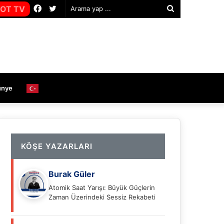
Facebook
Twitter
OT TV
Arama
yap
...
ünye
KÖŞE YAZARLARI
Burak Güler
Atomik Saat Yarışı: Büyük Güçlerin
Zaman Üzerindeki Sessiz Rekabeti