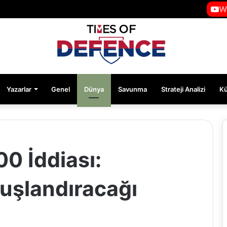
W
Yazarlar
Genel
Dünya
Savunma
Strateji Analizi
K
0 İddiası:
nuşlandıracağı