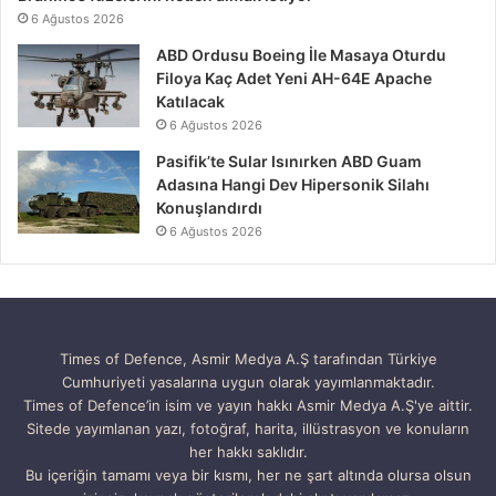
6 Ağustos 2026
ABD Ordusu Boeing İle Masaya Oturdu
Filoya Kaç Adet Yeni AH-64E Apache
Katılacak
6 Ağustos 2026
Pasifik’te Sular Isınırken ABD Guam
Adasına Hangi Dev Hipersonik Silahı
Konuşlandırdı
6 Ağustos 2026
Times of Defence, Asmir Medya A.Ş tarafından Türkiye
Cumhuriyeti yasalarına uygun olarak yayımlanmaktadır.
Times of Defence’in isim ve yayın hakkı Asmir Medya A.Ş'ye aittir.
Sitede yayımlanan yazı, fotoğraf, harita, illüstrasyon ve konuların
her hakkı saklıdır.
Bu içeriğin tamamı veya bir kısmı, her ne şart altında olursa olsun