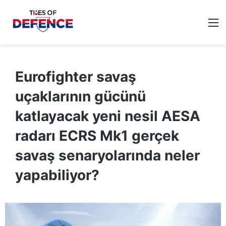
M
Eurofighter savaş
uçaklarının gücünü
katlayacak yeni nesil AESA
radarı ECRS Mk1 gerçek
savaş senaryolarında neler
yapabiliyor?