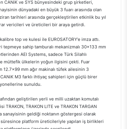
en CANiK ve SYS bünyesindeki grup şirketleri,
isinin dünyadaki en büyük 3 fuarı arasında olan
n tarihleri arasında gerçekleştirilen etkinlik bu yıl
ericileri ve üreticileri bir araya getirdi.
alibre top ve kulesi ile EUROSATORY’e imza attı.
ri tepmeye sahip tamburalı mekanizmalı 30×133 mm
tlerinden AEI Systems, sadece Türk Silahlı
 müttefik ülkelerin yoğun ilgisini çekti. Fuar
n 12.7×99 mm ağır makinalı tüfek ailesinin 3
iK M3 farklı ihtiyaç sahipleri için güçlü birer
yonellerine sunuldu.
ından geliştirilen yerli ve milli uzaktan komutalı
 serisi TRAKON, TRAKON LITE ve TRAKON TARGAN
ma sanayisinin geldiği noktanın göstergesi olarak
üresince platform üreticileriyle yapılan iş birlikleri
ta platformların üzerinde sergilendi.