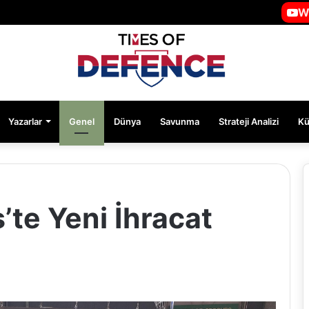
W
Yazarlar
Genel
Dünya
Savunma
Strateji Analizi
Kü
’te Yeni İhracat