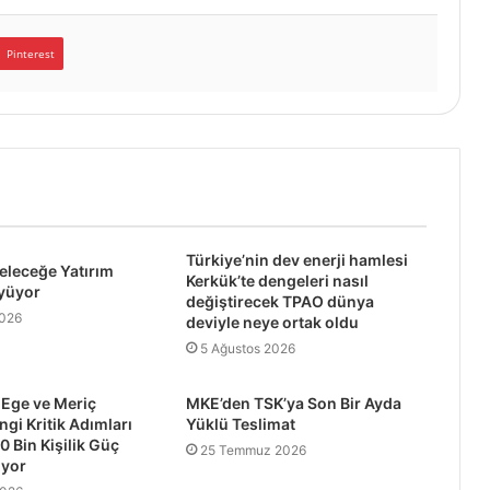
Pinterest
Türkiye’nin dev enerji hamlesi
leceğe Yatırım
Kerkük’te dengeleri nasıl
yüyor
değiştirecek TPAO dünya
2026
deviyle neye ortak oldu
5 Ağustos 2026
 Ege ve Meriç
MKE’den TSK’ya Son Bir Ayda
ngi Kritik Adımları
Yüklü Teslimat
0 Bin Kişilik Güç
25 Temmuz 2026
iyor