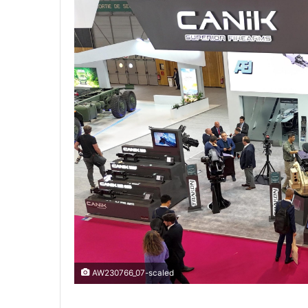
AW230766_07-scaled