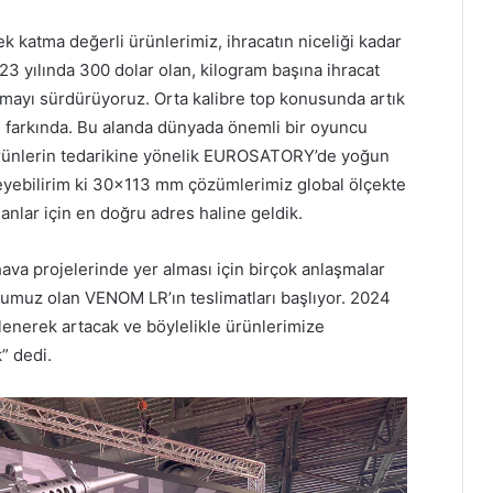
ek katma değerli ürünlerimiz, ihracatın niceliği kadar
023 yılında 300 dolar olan, kilogram başına ihracat
rmayı sürdürüyoruz. Orta kalibre top konusunda artık
farkında. Bu alanda dünyada önemli bir oyuncu
ürünlerin tedarikine yönelik EUROSATORY’de yoğun
leyebilirim ki 30×113 mm çözümlerimiz global ölçekte
anlar için en doğru adres haline geldik.
ava projelerinde yer alması için birçok anlaşmalar
pumuz olan VENOM LR’ın teslimatları başlıyor. 2024
elenerek artacak ve böylelikle ürünlerimize
” dedi.