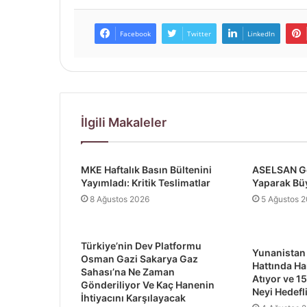
Facebook
Twitter
LinkedIn
İlgili Makaleler
MKE Haftalık Basın Bültenini
ASELSAN Ge
Yayımladı: Kritik Teslimatlar
Yaparak Bü
8 Ağustos 2026
5 Ağustos 
Türkiye’nin Dev Platformu
Yunanistan
Osman Gazi Sakarya Gaz
Hattında Ha
Sahası’na Ne Zaman
Atıyor ve 15
Gönderiliyor Ve Kaç Hanenin
Neyi Hedefl
İhtiyacını Karşılayacak