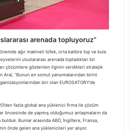
uslararası arenada topluyoruz”
nemde ağır makineli tüfek, orta kalibre top ve kule
eyvelerini uluslararası arenada topladıkları bir
ı çözümlere gösterilen ilginin verdikleri stratejik
irten Aral, “Bunun en somut yansımalarından birini
rganizasyonlarından biri olan EUROSATORY’de
20’den fazla global ana yüklenici firma ile çözüm
 Fuar öncesinde de yapmış olduğumuz anlaşmaların da
da bulduk. Bunlar arasında ABD, İngiltere, Fransa,
inin önde gelen ana yüklenicileri yer alıyor.