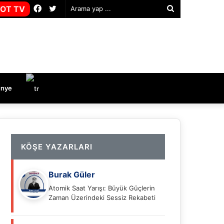
Facebook
Twitter
OT TV
Arama
yap
...
nye
KÖŞE YAZARLARI
Burak Güler
Atomik Saat Yarışı: Büyük Güçlerin
Zaman Üzerindeki Sessiz Rekabeti