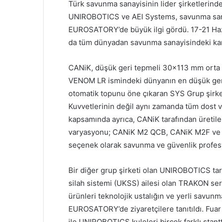
Türk savunma sanayisinin lider şirketlerind
UNIROBOTICS ve AEI Systems, savunma sanay
EUROSATORY’de büyük ilgi gördü. 17-21 Hazira
da tüm dünyadan savunma sanayisindeki karar v
CANiK, düşük geri tepmeli 30×113 mm orta k
VENOM LR ismindeki dünyanın en düşük ge
otomatik topunu öne çıkaran SYS Grup şirke
Kuvvetlerinin değil aynı zamanda tüm dost ve
kapsamında ayrıca, CANiK tarafından üretile
varyasyonu; CANiK M2 QCB, CANiK M2F ve CAN
seçenek olarak savunma ve güvenlik profes
Bir diğer grup şirketi olan UNIROBOTICS taraf
silah sistemi (UKSS) ailesi olan TRAKON
ürünleri teknolojik ustalığın ve yerli savun
EUROSATORY’de ziyaretçilere tanıtıldı. Fuar s
ile UNIROBOTICS kuleleri birçok farklı stant