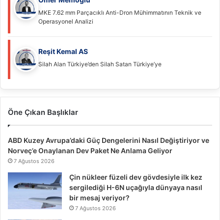
MKE 7.62 mm Parçacıklı Anti-Dron Mühimmatının Teknik ve
Operasyonel Analizi
Reşit Kemal AS
Silah Alan Türkiye’den Silah Satan Türkiye’ye
Öne Çıkan Başlıklar
ABD Kuzey Avrupa’daki Güç Dengelerini Nasıl Değiştiriyor ve
Norveç’e Onaylanan Dev Paket Ne Anlama Geliyor
7 Ağustos 2026
Çin nükleer füzeli dev gövdesiyle ilk kez
sergilediği H-6N uçağıyla dünyaya nasıl
bir mesaj veriyor?
7 Ağustos 2026