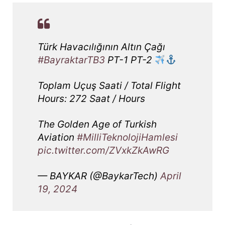
Türk Havacılığının Altın Çağı
#BayraktarTB3
PT-1 PT-2
Toplam Uçuş Saati / Total Flight
Hours: 272 Saat / Hours
The Golden Age of Turkish
Aviation
#MilliTeknolojiHamlesi
pic.twitter.com/ZVxkZkAwRG
— BAYKAR (@BaykarTech)
April
19, 2024