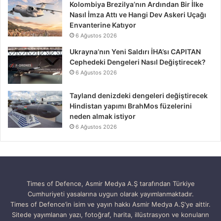
Kolombiya Brezilya’nın Ardından Bir İlke
Nasıl İmza Attı ve Hangi Dev Askeri Uçağı
Envanterine Katıyor
6 Ağustos 2026
Ukrayna’nın Yeni Saldırı İHA’sı CAPITAN
Cephedeki Dengeleri Nasıl Değiştirecek?
6 Ağustos 2026
Tayland denizdeki dengeleri değiştirecek
Hindistan yapımı BrahMos füzelerini
neden almak istiyor
6 Ağustos 2026
Times of Defence, Asmir Medya A.Ş tarafından Türkiye
Cumhuriyeti yasalarına uygun olarak yayımlanmaktadır.
Times of Defence’in isim ve yayın hakkı Asmir Medya A.Ş'ye aittir.
Sitede yayımlanan yazı, fotoğraf, harita, illüstrasyon ve konuların