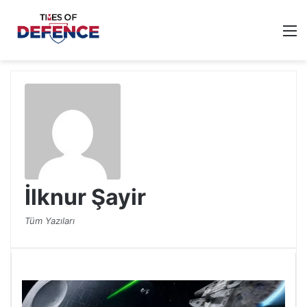
M
İlknur Şayir
Tüm Yazıları