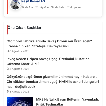
Reşit Kemal AS
Silah Alan Türkiye’den Silah Satan Türkiye’ye
Öne Çıkan Başlıklar
Otomobil Fabrikalarında Savaş Dronu mu Üretilecek?
Fransa’nın Yeni Stratejisi Devreye Girdi
8 Ağustos 2026
İsveç Neden Gripen Savaş Uçağı Üretimini İki Katına
Çıkarma Kararı Aldı?
8 Ağustos 2026
Gökyüzünde görünen gizemli mühimmat neyin habercisi
Çin nükleer bombardıman uçağı H-6N ile askeri dengeleri
nasıl değiştirecek
8 Ağustos 2026
MKE Haftalık Basın Bültenini Yayımladı:
Kritik Teslimatlar