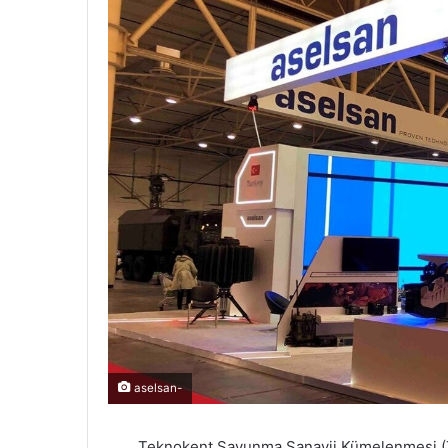
aselsan-
Teknokent Savunma Sanayii Kümelenmesi (TS