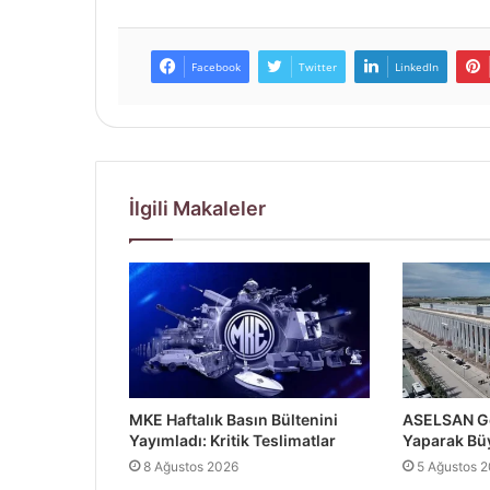
Facebook
Twitter
LinkedIn
İlgili Makaleler
MKE Haftalık Basın Bültenini
ASELSAN Ge
Yayımladı: Kritik Teslimatlar
Yaparak Bü
8 Ağustos 2026
5 Ağustos 