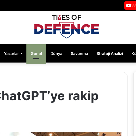
W
Yazarlar
Genel
Dünya
Savunma
Strateji Analizi
K
hatGPT’ye rakip