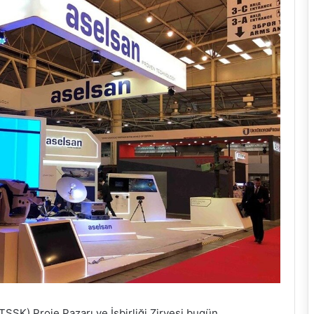
SK) Proje Pazarı ve İşbirliği Zirvesi bugün