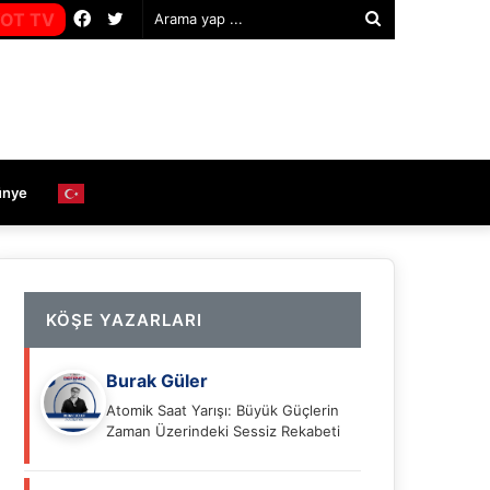
Facebook
Twitter
OT TV
Arama
yap
...
ünye
KÖŞE YAZARLARI
Burak Güler
Atomik Saat Yarışı: Büyük Güçlerin
Zaman Üzerindeki Sessiz Rekabeti