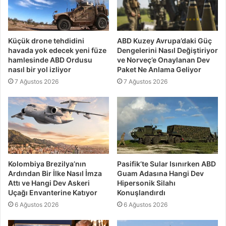
Küçük drone tehdidini
ABD Kuzey Avrupa’daki Güç
havada yok edecek yeni füze
Dengelerini Nasıl Değiştiriyor
hamlesinde ABD Ordusu
ve Norveç’e Onaylanan Dev
nasıl bir yol izliyor
Paket Ne Anlama Geliyor
7 Ağustos 2026
7 Ağustos 2026
Kolombiya Brezilya’nın
Pasifik’te Sular Isınırken ABD
Ardından Bir İlke Nasıl İmza
Guam Adasına Hangi Dev
Attı ve Hangi Dev Askeri
Hipersonik Silahı
Uçağı Envanterine Katıyor
Konuşlandırdı
6 Ağustos 2026
6 Ağustos 2026