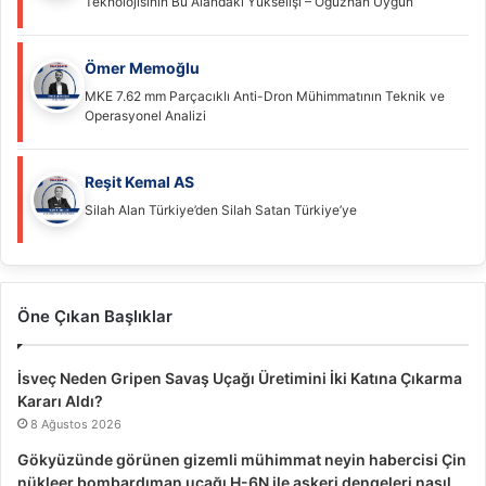
Teknolojisinin Bu Alandaki Yükselişi – Oğuzhan Uygun
Ömer Memoğlu
MKE 7.62 mm Parçacıklı Anti-Dron Mühimmatının Teknik ve
Operasyonel Analizi
Reşit Kemal AS
Silah Alan Türkiye’den Silah Satan Türkiye’ye
Öne Çıkan Başlıklar
İsveç Neden Gripen Savaş Uçağı Üretimini İki Katına Çıkarma
Kararı Aldı?
8 Ağustos 2026
Gökyüzünde görünen gizemli mühimmat neyin habercisi Çin
nükleer bombardıman uçağı H-6N ile askeri dengeleri nasıl