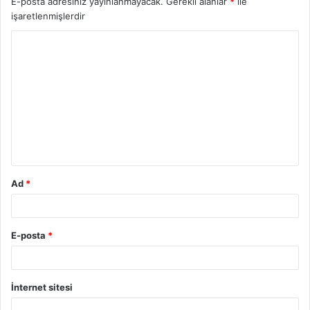
E-posta adresiniz yayınlanmayacak.
Gerekli alanlar
*
ile
işaretlenmişlerdir
Ad
*
E-posta
*
İnternet sitesi