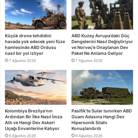
Küçük drone tehdidini
ABD Kuzey Avrupa’daki Güç
havada yok edecek yeni füze
Dengelerini Nasıl Değiştiriyor
hamlesinde ABD Ordusu
ve Norveç’e Onaylanan Dev
nasıl bir yol izliyor
Paket Ne Anlama Geliyor
7 Ağustos 2026
7 Ağustos 2026
Kolombiya Brezilya’nın
Pasifik’te Sular Isınırken ABD
Ardından Bir İlke Nasıl İmza
Guam Adasına Hangi Dev
Attı ve Hangi Dev Askeri
Hipersonik Silahı
Uçağı Envanterine Katıyor
Konuşlandırdı
6 Ağustos 2026
6 Ağustos 2026