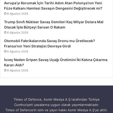
Avrupa’yı Korumak İçin Tarihi Adım Atan Polonya’nın Yeni
Füze Kalkanı Hamlesi Savaşın Dengesini Değiştirecek mi?
8 Ağustos 2026
Trump Sınıfı Nükleer Savaş Gemileri Kaç Milyar Dolara Mal
Olacak İşte Bütçeyi Sarsan O Rakam
8 Ağustos 2026
Otomobil Fabrikalarında Savaş Dronu mu Üretilecek?
Fransa’nın Yeni Stratejisi Devreye Girdi
8 Ağustos 2026
İsveç Neden Gripen Savaş Uçağı Üretimini İki Katına Çıkarma
Kararı Aldı?
8 Ağustos 2026
Times of Defence, Asmir Medya A.Ş tarafından Türkiye
Cumhuriyeti yasalarına uygun olarak yayımlanmaktadır.
Times of Defence’in isim ve yayın hakkı Asmir Medya A.Ş'ye aittir.