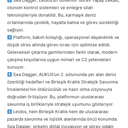
Sea Dagger, Leidos’un Güvenilir Görev Yapay Zekâsı,
otonom kontrol sistemleri ve entegre silah
teknolojileriyle donatıldı. Bu, karmaşık deniz
ortamlarında çeviklik, hayatta kalma ve görev sürekliliği
sağlıyor.
Platform, bakım kolaylığı, operasyonel dayanıklılık ve
düşük stres altında görev icrası için optimize edildi.
Geleneksel çıkarma gemilerinden farklı olarak, modern
çatışma koşullarına uygun mimari ve C2 yetenekleri
sunuyor.
Sea Dagger, AUKUS’un 2. sütununda yer alan deniz
özerkliği hedefleri ve Birleşik Krallık Stratejik Savunma
İncelemesi’nin öldürücülük ve hazır olma vizyonuyla
doğrudan örtüşüyor. Bu, platformun uluslararası
savunma iş birlikleriyle stratejik uyumunu gösteriyor.
Leidos, hem Birleşik Krallık hem de uluslararası
pazarda savunma ve lojistik alanlarında öncü konumda.
Sea Dagger, şirketin dijital inovasyon ve görev odaklı