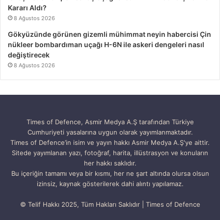
Kararı Aldı?
8 Ağustos 2026
Gökyüzünde görünen gizemli mühimmat neyin habercisi Çin
nükleer bombardıman uçağı H-6N ile askeri dengeleri nasıl
değiştirecek
8 Ağustos 2026
Times of Defence, Asmir Medya A.Ş tarafından Türkiye
Cumhuriyeti yasalarına uygun olarak yayımlanmaktadır.
Times of Defence’in isim ve yayın hakkı Asmir Medya A.Ş'ye aittir.
Sitede yayımlanan yazı, fotoğraf, harita, illüstrasyon ve konuların
her hakkı saklıdır.
Bu içeriğin tamamı veya bir kısmı, her ne şart altında olursa olsun
izinsiz, kaynak gösterilerek dahi alıntı yapılamaz.
© Telif Hakkı 2025, Tüm Hakları Saklıdır | Times of Defence