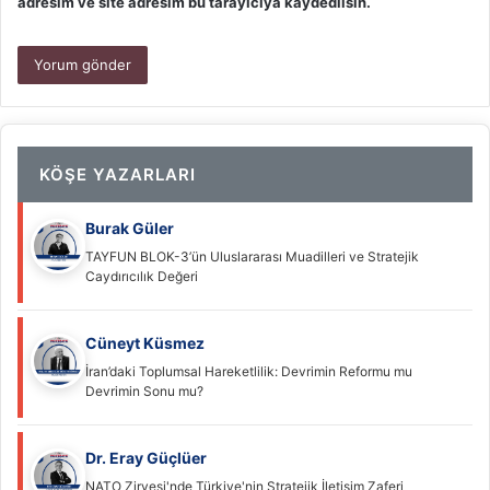
adresim ve site adresim bu tarayıcıya kaydedilsin.
KÖŞE YAZARLARI
Burak Güler
TAYFUN BLOK-3’ün Uluslararası Muadilleri ve Stratejik
Caydırıcılık Değeri
Cüneyt Küsmez
İran’daki Toplumsal Hareketlilik: Devrimin Reformu mu
Devrimin Sonu mu?
Dr. Eray Güçlüer
NATO Zirvesi'nde Türkiye'nin Stratejik İletişim Zaferi