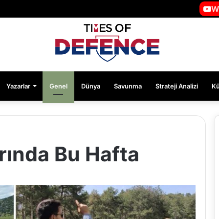
W
Yazarlar
Genel
Dünya
Savunma
Strateji Analizi
K
rında Bu Hafta