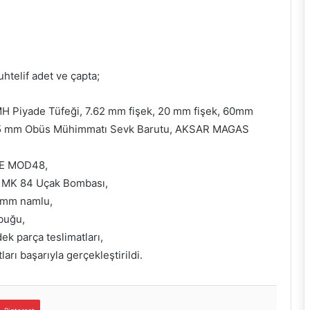
htelif adet ve çapta;
H Piyade Tüfeği, 7.62 mm fişek, 20 mm fişek, 60mm
55 mm Obüs Mühimmatı Sevk Barutu, AKSAR MAGAS
MKE MOD48,
e MK 84 Uçak Bombası,
 mm namlu,
buğu,
k parça teslimatları,
rı başarıyla gerçekleştirildi.