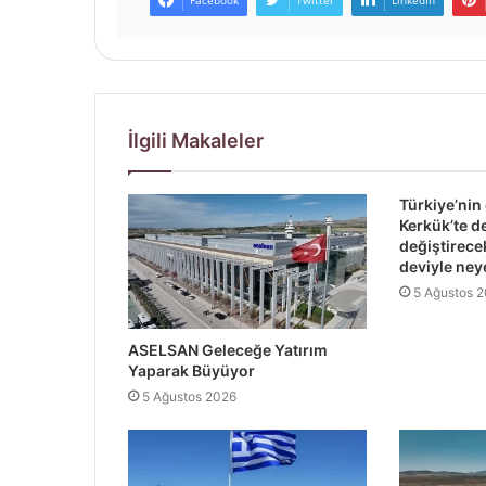
Facebook
Twitter
LinkedIn
İlgili Makaleler
Türkiye’nin
Kerkük’te d
değiştirec
deviyle ney
5 Ağustos 
ASELSAN Geleceğe Yatırım
Yaparak Büyüyor
5 Ağustos 2026