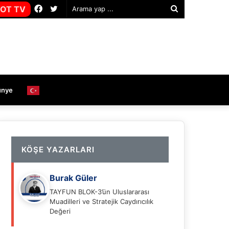
Facebook
Twitter
OT TV
Arama
yap
...
ünye
KÖŞE YAZARLARI
Burak Güler
TAYFUN BLOK-3’ün Uluslararası
Muadilleri ve Stratejik Caydırıcılık
Değeri