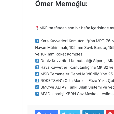
Ömer Memoğlu:
MKE tarafından son bir hafta içerisinde mu
Kara Kuvvetleri Komutanlığı’na MPT-76 M
Havan Mühimmatı, 105 mm Sevk Barutu, 1
ve 107 mm Roket Komplesi
Deniz Kuvvetleri Komutanlığı Siparişi 
Hava Kuvvetleri Komutanlığı’na MK 82 v
MSB Tersaneler Genel Müdürlüğü’ne 25
ROKETSAN’a Orta Menzilli Füze Yakıt Çu
BMC’ye ALTAY Tankı Silah Sistemi ve yede
AFAD siparişi KBRN Gaz Maskesi teslimatla