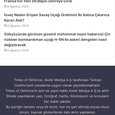
Fransa’nın Yeni Stratejisi Devreye Girdi
8 Ağustos 2026
İsveç Neden Gripen Savaş Uçağı Üretimini İki Katına Çıkarma
Kararı Aldı?
8 Ağustos 2026
Gökyüzünde görünen gizemli mühimmat neyin habercisi Çin
nükleer bombardıman uçağı H-6N ile askeri dengeleri nasıl
değiştirecek
8 Ağustos 2026
Times of Defence, Asmir Medya A.Ş tarafından Türkiye
Cumhuriyeti yasalarına uygun olarak yayımlanmaktadır.
Times of Defence’in isim ve yayın hakkı Asmir Medya A.Ş'ye aittir.
Sitede yayımlanan yazı, fotoğraf, harita, illüstrasyon ve konuların
her hakkı saklıdır.
Bu içeriğin tamamı veya bir kısmı, her ne şart altında olursa olsun
izinsiz, kaynak gösterilerek dahi alıntı yapılamaz.