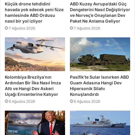
Küçük drone tehdidini
ABD Kuzey Avrupa’daki Güç
havada yok edecek yeni füze
Dengelerini Nasıl Değiştiriyor
hamlesinde ABD Ordusu
ve Norveç’e Onaylanan Dev
nasıl bir yol izliyor
Paket Ne Anlama Geliyor
7 Ağustos 2026
7 Ağustos 2026
Kolombiya Brezilya’nın
Pasifik’te Sular Isınırken ABD
Ardından Bir İlke Nasıl İmza
Guam Adasına Hangi Dev
Attı ve Hangi Dev Askeri
Hipersonik Silahı
Uçağı Envanterine Katıyor
Konuşlandırdı
6 Ağustos 2026
6 Ağustos 2026