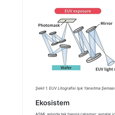
Şekil 1. EUV Litografisi Işık Yansıtma Şeması
Ekosistem
ASML aslında tek başına çalışmaz; aynalar 