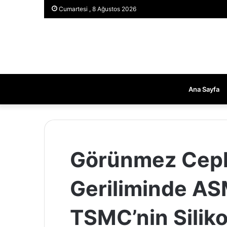
Cumartesi , 8 Ağustos 2026
Ana Sayfa
Görünmez Ceph
Geriliminde AS
TSMC’nin Silik