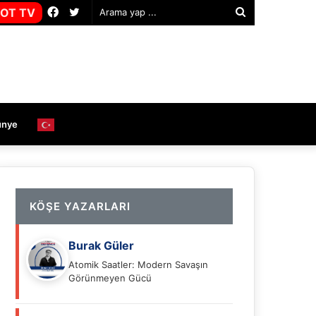
Facebook
Twitter
OT TV
Arama
yap
...
ünye
KÖŞE YAZARLARI
Burak Güler
Atomik Saatler: Modern Savaşın
Görünmeyen Gücü