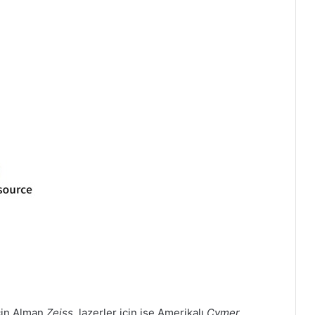
için Alman
Zeiss
, lazerler için ise Amerikalı
Cymer