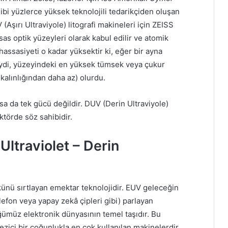
ibi yüzlerce yüksek teknolojili tedarikçiden oluşan
Aşırı Ultraviyole) litografi makineleri için ZEISS
sas optik yüzeyleri olarak kabul edilir ve atomik
hassasiyeti o kadar yüksektir ki, eğer bir ayna
ydi, yüzeyindeki en yüksek tümsek veya çukur
 kalınlığından daha az) olurdu.
a da tek gücü değildir. DUV (Derin Ultraviyole)
ktörde söz sahibidir.
traviolet – Derin
künü sırtlayan emektar teknolojidir. EUV geleceğin
elefon veya yapay zekâ çipleri gibi) parlayan
ümüz elektronik dünyasının temel taşıdır. Bu
 ezici bir çoğunlukla en çok kullanılan makinelerdir.