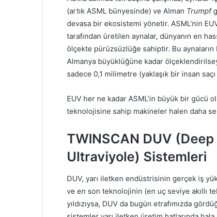
(artık ASML bünyesinde) ve Alman
Trumpf
g
devasa bir ekosistemi yönetir. ASML’nin EUV (
tarafından üretilen aynalar, dünyanın en has
ölçekte pürüzsüzlüğe sahiptir. Bu aynaların 
Almanya büyüklüğüne kadar ölçeklendirilse
sadece 0,1 milimetre (yaklaşık bir insan saçı
EUV her ne kadar ASML’in büyük bir gücü ols
teknolojisine sahip makineler halen daha se
TWINSCAN DUV (Deep Ul
Ultraviyole) Sistemleri
DUV, yarı iletken endüstrisinin gerçek iş yü
ve en son teknolojinin (en uç seviye akıllı t
yıldızıysa, DUV da bugün etrafımızda gördüğ
sistemler yarı iletken üretim hatlarında hala