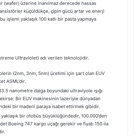
etler (wafer) üzerine inanılmaz derecede hassas
ansistörler küçüldükçe, çipin gücü artar ve enerji
 bu işlemi yaklaşık 100 katlı bir pasta yapmaya
reme Ultraviolet) adı verilen teknolojidir.
lerin (2nm, 3nm, 5nm) üretimi için şart olan EUV
ket ASML’dir.
13.5 nanometre dalga boyundaki ultraviyole ışığı
rekirse: Bir EUV makinesinin lazeriyle dünyadan
yindeki bir madeni paraya isabet ettirmek gibidir.
 yaklaşık bir otobüs büyüklüğündedir, 100.000’den
adet Boeing 747 kargo uçağı gerekir ve fiyatı 150 ila
ir.