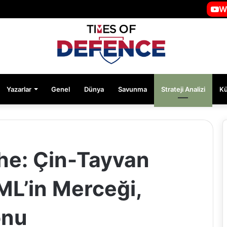
W
Yazarlar
Genel
Dünya
Savunma
Strateji Analizi
K
e: Çin-Tayvan
ML’in Merceği,
onu