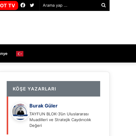
Facebook
Twitter
OT TV
Arama
yap
...
ünye
KÖŞE YAZARLARI
Burak Güler
TAYFUN BLOK-3’ün Uluslararası
Muadilleri ve Stratejik Caydırıcılık
Değeri