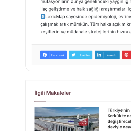
mutasyonların dünya genelindeki yaygınlığını
ilaç geliştirme ve halk sağlığı araştırmaları iç
LexicMap sayesinde epidemiyoloji, evrimse
çalışmak artık mümkün. Tüm halka açık mikrob
keşiflerin ve müdahale stratejilerinin hızını a
Facebook
Twitter
LinkedIn
İlgili Makaleler
Türkiye’nin
Kerkük’te d
değiştirec
deviyle ney