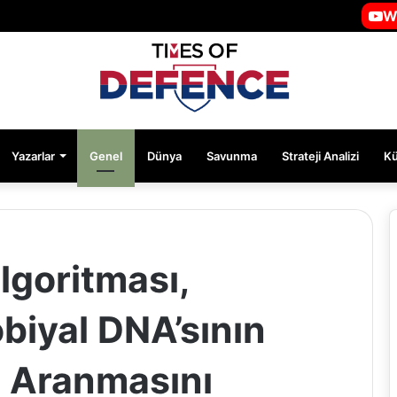
W
Yazarlar
Genel
Dünya
Savunma
Strateji Analizi
K
lgoritması,
biyal DNA’sının
de Aranmasını