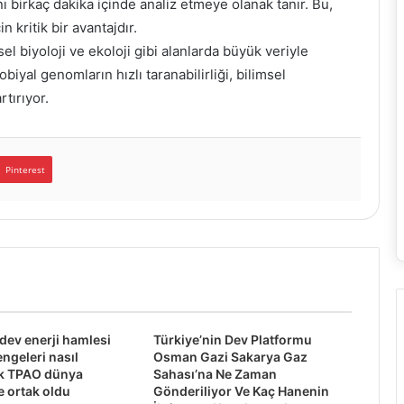
 birkaç dakika içinde analiz etmeye olanak tanır. Bu,
in kritik bir avantajdır.
l biyoloji ve ekoloji gibi alanlarda büyük veriyle
iyal genomların hızlı taranabilirliği, bilimsel
rtırıyor.
Pinterest
 dev enerji hamlesi
Türkiye’nin Dev Platformu
engeleri nasıl
Osman Gazi Sakarya Gaz
ek TPAO dünya
Sahası’na Ne Zaman
e ortak oldu
Gönderiliyor Ve Kaç Hanenin