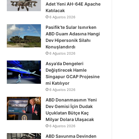
Adet Yeni AH-64E Apache
Katılacak
6 Ağustos 2026
Pasifik’te Sular Isınırken
ABD Guam Adasına Hangi
Dev Hipersonik Silahı
Konuşlandırdı
6 Ağustos 2026
Asya’da Dengeleri
Değiştirecek Hamle
Singapur GCAP Projesine
mi Katılıyor
6 Ağustos 2026
ABD Donanmasının Yeni
Dev Gemisi İçin Dudak
Uçuklatan Bütçe Kaç
Milyar Dolara Ulaşacak
6 Ağustos 2026
ABD Savunma Devinden