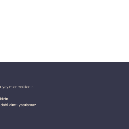
k yayımlanmaktadır.
lıdır.
dahi alıntı yapılamaz.