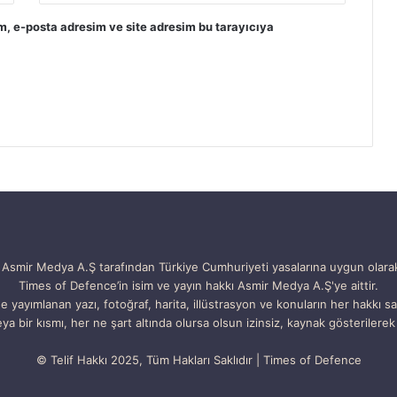
m, e-posta adresim ve site adresim bu tarayıcıya
Asmir Medya A.Ş tarafından Türkiye Cumhuriyeti yasalarına uygun olara
Times of Defence’in isim ve yayın hakkı Asmir Medya A.Ş'ye aittir.
e yayımlanan yazı, fotoğraf, harita, illüstrasyon ve konuların her hakkı sak
ya bir kısmı, her ne şart altında olursa olsun izinsiz, kaynak gösterilerek 
© Telif Hakkı 2025, Tüm Hakları Saklıdır | Times of Defence