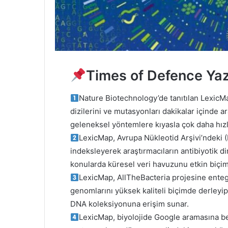
Times of Defence Ya
Nature Biotechnology’de tanıtılan Lexic
dizilerini ve mutasyonları dakikalar içinde ar
geleneksel yöntemlere kıyasla çok daha hızl
LexicMap, Avrupa Nükleotid Arşivi’ndeki 
indeksleyerek araştırmacıların antibiyotik dire
konularda küresel veri havuzunu etkin biçim
LexicMap, AllTheBacteria projesine entegr
genomlarını yüksek kaliteli biçimde derleyi
DNA koleksiyonuna erişim sunar.
LexicMap, biyolojide Google aramasına be