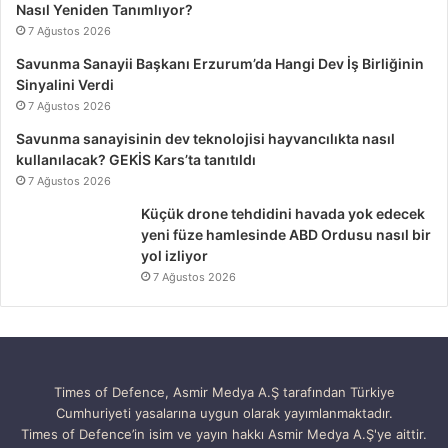
Nasıl Yeniden Tanımlıyor?
7 Ağustos 2026
Savunma Sanayii Başkanı Erzurum’da Hangi Dev İş Birliğinin
Sinyalini Verdi
7 Ağustos 2026
Savunma sanayisinin dev teknolojisi hayvancılıkta nasıl
kullanılacak? GEKİS Kars’ta tanıtıldı
7 Ağustos 2026
Küçük drone tehdidini havada yok edecek
yeni füze hamlesinde ABD Ordusu nasıl bir
yol izliyor
7 Ağustos 2026
Times of Defence, Asmir Medya A.Ş tarafından Türkiye
Cumhuriyeti yasalarına uygun olarak yayımlanmaktadır.
Times of Defence’in isim ve yayın hakkı Asmir Medya A.Ş'ye aittir.